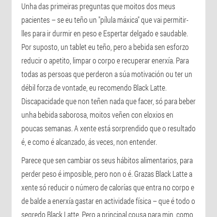
Unha das primeiras preguntas que moitos dos meus
pacientes – se eu teño un "pílula máxica" que vai permitir-
lles para ir durmir en peso e Espertar delgado e saudable.
Por suposto, un tablet eu teño, pero a bebida sen esforzo
reducir o apetito, limpar o corpo e recuperar enerxía. Para
todas as persoas que perderon a súa motivación ou ter un
débil forza de vontade, eu recomendo Black Latte.
Discapacidade que non teñen nada que facer, só para beber
unha bebida saborosa, moitos veñen con eloxios en
poucas semanas. A xente está sorprendido que o resultado
é, e como é alcanzado, ás veces, non entender.
Parece que sen cambiar os seus hábitos alimentarios, para
perder peso é imposible, pero non o é. Grazas Black Latte a
xente só reducir o número de calorías que entra no corpo e
de balde a enerxía gastar en actividade física – que é todo o
segredo Black Latte. Pero a principal cousa para min, como